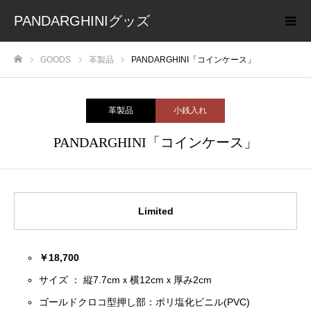
PANDARGHINIグッズ
GOODS
革製品
PANDARGHINI「コインケース」
ホーム
革製品
小銭入れ
PANDARGHINI「コインケース」
Limited
￥18,700
サイズ ： 縦7.7cmｘ横12cmｘ厚み2cm
ゴールドクロコ型押し部：ポリ塩化ビニル(PVC)